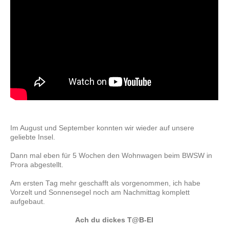
Im August und September konnten wir wieder auf unsere
geliebte Insel.
Dann mal eben für 5 Wochen den Wohnwagen beim BWSW in
Prora abgestellt.
Am ersten Tag mehr geschafft als vorgenommen, ich habe
Vorzelt und Sonnensegel noch am Nachmittag komplett
aufgebaut.
Ach du dickes T@B-EI